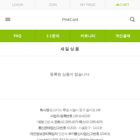
LOGIN
JOIN
MY PAGE
CART
PinkCard
FAQ
1:1문의
커뮤니티
개인결제
세일상품
등록된 상품이 없습니다.
회사명
핑크카드
주소
서울시 중구 을지로 148
사업자 등록번호
128-16-42240
대표
안은숙
전화
02-2285-6075
팩스
02-2285-6076
통신판매업신고번호
제 2015 - 서울중구 - 1111호
개인정보관리책임자
안은숙
부가통신사업신고번호
12345호
Copyright © 2001-2013 핑크카드. All Rights Reserved.