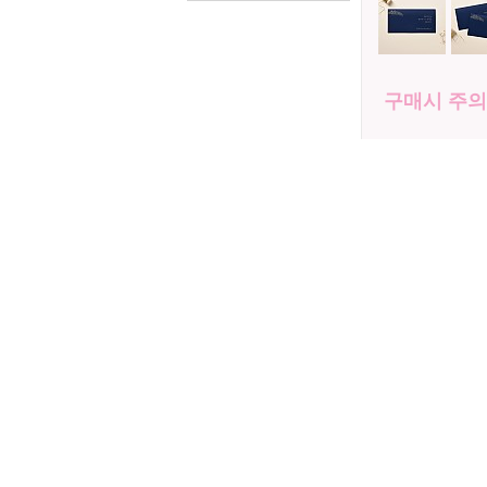
구매시 주
봉투삽입서비스를
넣어서 보내드립
카드(기본 1판)
시 인쇄판비 제
추가 주문 시에도
도 여유 있게 하
첫 주문은 100
능합니다.
커스터마이징 제품
부터 주문 가능
상품사진은 모니
참고 바랍니다.
이전상품