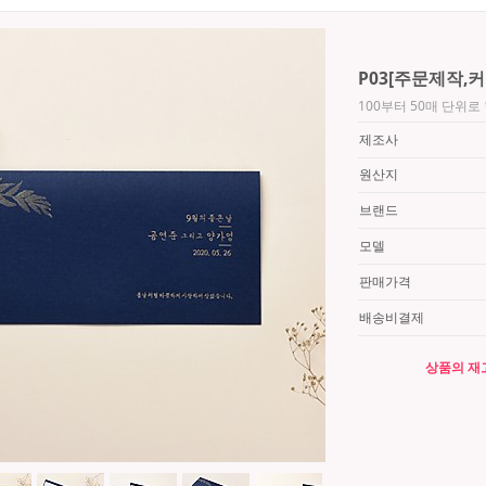
P03[주문제작,
100부터 50매 단위
제조사
원산지
브랜드
모델
판매가격
배송비결제
상품의 재