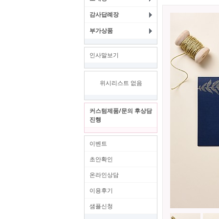
감사답례장
부가상품
인사말보기
위시리스트 없음
커스텀제품/문의 후상담
진행
이벤트
초안확인
온라인상담
이용후기
샘플신청