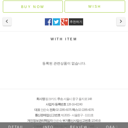
WISH
추천하기
WITH ITEM
등록된 관련상품이 없습니다.
회사명
핑크카드
주소
서울시 중구 을지로 148
사업자 등록번호
128-16-42240
대표
안은숙
전화
02-2285-6075
팩스
02-2285-6076
통신판매업신고번호
제 2015 - 서울중구 - 1111호
개인정보관리책임자
안은숙
부가통신사업신고번호
12345호
Copyright © 2001-2013 핑크카드. All Rights Reserved.
DETAIL
INFO
REVIEW
0
Q&A
0