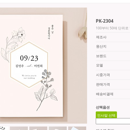
PK-2304
100부터 50매 단위
제조사
원산지
브랜드
모델
시중가격
판매가격
배송비결제
선택옵션
인사말 선택